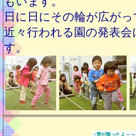
もいます。
日に日にその輪が広がって
近々行われる園の発表会
す。
<雪が降ったよ～っ