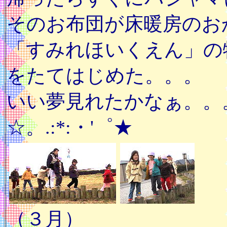
そのお布団が床暖房のお
「すみれほいくえん」の
をたてはじめた。。。
いい夢見れたかなぁ。。
☆。.:*:・'゜★
（３月）