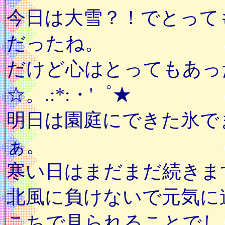
今日は大雪？！でとって
だったね。
だけど心はとってもあっ
☆。.:*:・'゜★
明日は園庭にできた氷で
ぁ。
寒い日はまだまだ続きま
北風に負けないで元気に
こちで見られることでし