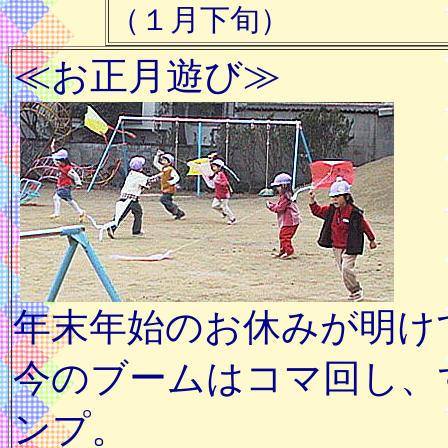
（１月下旬）
≪お正月遊び≫
年末年始のお休みが明け
今のブームはコマ回し、
ンプ。