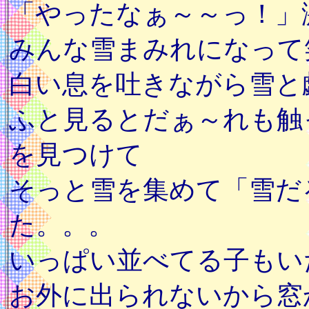
「やったなぁ～～っ！」
みんな雪まみれになって
白い息を吐きながら雪と
ふと見るとだぁ～れも触
を見つけて
そっと雪を集めて「雪だ
た。。。
いっぱい並べてる子もい
お外に出られないから窓