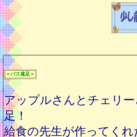
＜バス遠足＞
アップルさんとチェリー
足！
給食の先生が作ってくれ