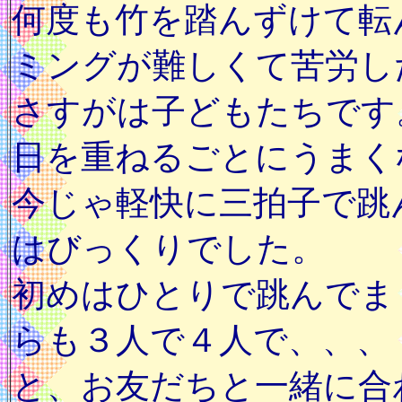
何度も竹を踏んずけて転
ミングが難しくて苦労し
さすがは子どもたちです
日を重ねるごとにうまく
今じゃ軽快に三拍子で跳
はびっくりでした。
初めはひとりで跳んでま
らも３人で４人で、、、
と、お友だちと一緒に合