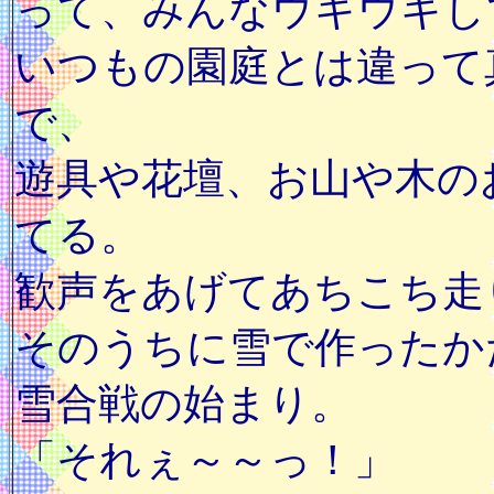
って、みんなウキウキし
いつもの園庭とは違って
で、
遊具や花壇、お山や木の
てる。
歓声をあげてあちこち走
そのうちに雪で作ったか
雪合戦の始まり。
「それぇ～～っ！」