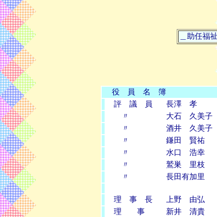
＿助任福
役 員 名 簿
評 議 員
長澤 孝
〃
大石 久美子
〃
酒井 久美子
〃
鎌田 賢祐
〃
水口 浩幸
〃
鷲巣 里枝
〃
長田有加里
理 事 長
上野 由弘
理 事
新井 清貴