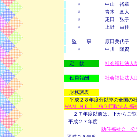
〃
中山 裕章
〃
青木 直人
〃
疋田 弘子
〃
上野 由佳
監 事
原田美代子
〃
中川 隆資
定 款
社会福祉法人
役員報酬
社会福祉法人
財務諸表
平成２８年度分以降の全国の社
WAM ＮＥＴ（独立行政法人 福
２７年度以前は、下からご覧
平成２７年度
助任福祉会 公
平成２６年度